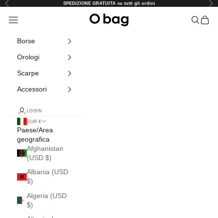
Vai al contenuto
Precedente
Suc
SPEDIZIONE GRATUITA su tutti gli ordini
O-Bag Store
Menù
Cerca
Carrel
Borse
Orologi
Scarpe
Accessori
LOGIN
EUR €
Paese/Area
geografica
Afghanistan
(USD $)
Albania (USD
$)
Algeria (USD
$)